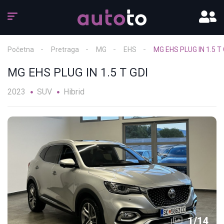
Početna
Pretraga
MG
EHS
MG EHS PLUG IN 1.5 T 
MG EHS PLUG IN 1.5 T GDI
2023
SUV
Hibrid
1
/
14