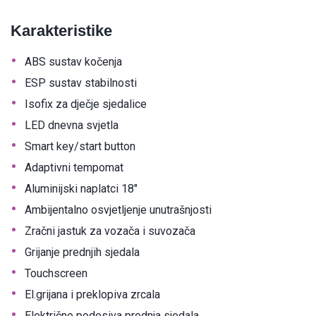
Karakteristike
•
ABS sustav kočenja
•
ESP sustav stabilnosti
•
Isofix za dječje sjedalice
•
LED dnevna svjetla
•
Smart key/start button
•
Adaptivni tempomat
•
Aluminijski naplatci 18″
•
Ambijentalno osvjetljenje unutrašnjosti
•
Zračni jastuk za vozača i suvozača
•
Grijanje prednjih sjedala
•
Touchscreen
•
El.grijana i preklopiva zrcala
•
Električno podesiva prednja sjedala