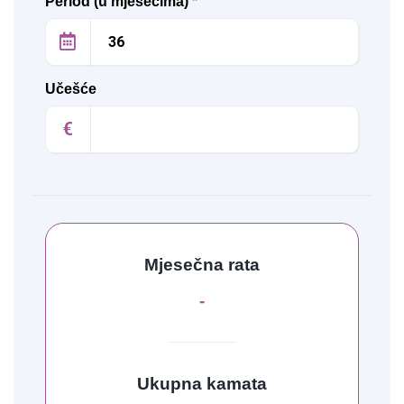
Period (u mjesecima)
*
Učešće
€
Mjesečna rata
-
Ukupna kamata