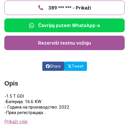
389 *** *** - Prikaži
Čavrljaj putem WhatsApp-a
Rezerviši testnu vožnju
Share
Tweet
Opis
-1.5
T
GDI
-Батерија: 16.6
KW
- Година на производство: 20
22
-
Прва
регистрац
и
ја…
Prikaži više