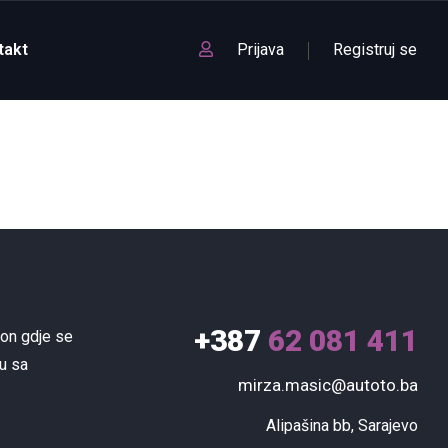
takt
Prijava
Registruj se
+387
62 081 411
lon gdje se
u sa
mirza.masic@autoto.ba
Alipašina bb, Sarajevo